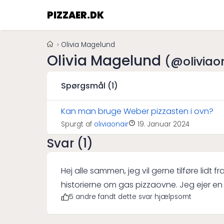
PIZZAER.DK
Olivia Magelund
Olivia Magelund
(@oliviao
Spørgsmål (1)
Kan man bruge Weber pizzasten i ovn?
Spurgt af
oliviaonair
19. Januar 2024
Svar (1)
Hej alle sammen, jeg vil gerne tilføre lidt 
historierne om gas pizzaovne. Jeg ejer en Camp Chef Artisan pizzaovn, og
5 andre fandt dette svar hjælpsomt
jeg er ret tilfreds med dens funktionalitet
håndtere store pizzaer med lethed. Det bed