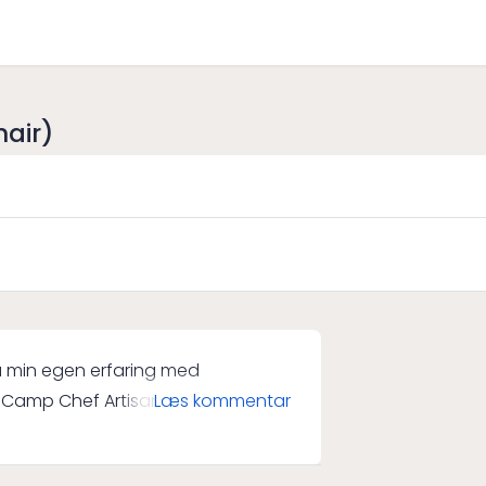
nair)
fra min egen erfaring med
Læs kommentar
. Den er yderst rummelig og kan
ste af det hele er, at den er