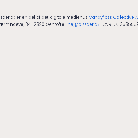
armeområde, så du kan let
r får. Camp Chef Artisan er
zzaer.dk er en del af det digitale mediehus
Candyfloss Collective 
u i øjeblikket jagter en god
ærmindevej 34 | 2820 Gentofte |
hej@pizzaer.dk
| CVR DK-358555
bagning eventyr!