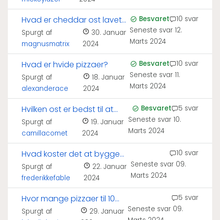
Hvad er cheddar ost lavet
Besvaret
10 svar
Seneste svar
12.
af?
Spurgt af
30. Januar
Marts 2024
magnusmatrix
2024
Hvad er hvide pizzaer?
Besvaret
10 svar
Seneste svar
11.
Spurgt af
18. Januar
Marts 2024
alexanderace
2024
Hvilken ost er bedst til at
Besvaret
5 svar
Seneste svar
10.
smelte?
Spurgt af
19. Januar
Marts 2024
camillacomet
2024
Hvad koster det at bygge
10 svar
Seneste svar
09.
en pizzaovn?
Spurgt af
22. Januar
Marts 2024
frederikkefable
2024
Hvor mange pizzaer til 10
5 svar
Seneste svar
09.
personer?
Spurgt af
29. Januar