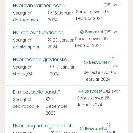
Hvordan varmer man
5 svar
Seneste svar
07.
bedst en pizza?
Spurgt af
16. Januar
Februar 2024
dorthedawn
2024
Hvilken ovnfunktion er
Besvaret
5 svar
Seneste svar
06.
bedst til pizza?
Spurgt af
23. Januar
Februar 2024
ceciliacipher
2024
Hvor mange grader skal
10
Besvaret
svar
ovnen være når man laver
Spurgt af
17. Januar
Seneste svar
05.
steffsky24
2024
pizza?
Februar 2024
Er mozzarella sundt?
Besvaret
12 svar
Seneste svar
26.
Spurgt af
12.
Januar 2024
sebkrocodile
December
2023
Hvor lang tid tager det at
12
Besvaret
svar