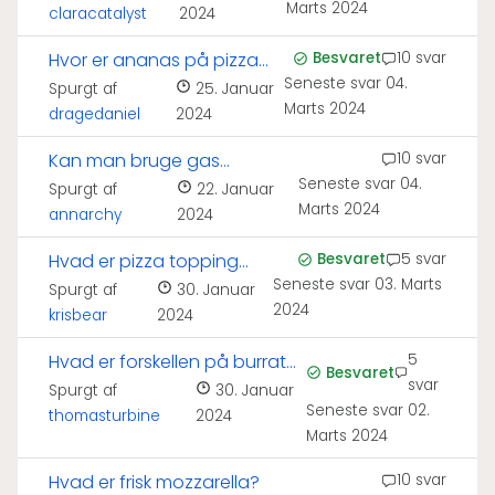
Marts 2024
claracatalyst
2024
Hvor er ananas på pizza
Besvaret
10 svar
Seneste svar
04.
fra?
Spurgt af
25. Januar
Marts 2024
dragedaniel
2024
Kan man bruge gas
10 svar
Seneste svar
04.
pizzaovn indendørs?
Spurgt af
22. Januar
Marts 2024
annarchy
2024
Hvad er pizza topping
Besvaret
5 svar
Seneste svar
03. Marts
lavet af?
Spurgt af
30. Januar
2024
krisbear
2024
Hvad er forskellen på burrata
5
Besvaret
svar
og mozzarella?
Spurgt af
30. Januar
Seneste svar
02.
thomasturbine
2024
Marts 2024
Hvad er frisk mozzarella?
10 svar