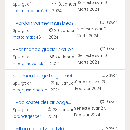
Seneste svar
01.
Spurgt af
18. Januar
Marts 2024
tommitreasure29
2024
Hvordan varmer man bedst
10 svar
Seneste svar
01.
en pizza?
Spurgt af
20. Januar
Marts 2024
mettelmate46
2024
Hvor mange grader skal en
10 svar
Seneste svar
01.
pizza have?
Spurgt af
24. Januar
Marts 2024
mikaelmaverick
2024
Kan man bruge bagepapir
5 svar
Seneste svar
28.
i pizzaovn?
Spurgt af
16. Januar
Februar 2024
magnusmonarch
2024
Hvad koster det at bage
10 svar
Seneste svar
27.
en pizza?
Spurgt af
28. Januar
Februar 2024
jordbærjesper
2024
Hvilken rækkefølge fyld
5 svar