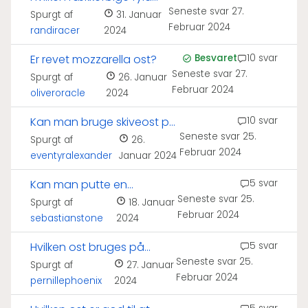
Seneste svar
27.
på pizza?
Spurgt af
31. Januar
Februar 2024
randiracer
2024
Er revet mozzarella ost?
Besvaret
10 svar
Seneste svar
27.
Spurgt af
26. Januar
Februar 2024
oliveroracle
2024
Kan man bruge skiveost på
10 svar
Seneste svar
25.
pizza?
Spurgt af
26.
Februar 2024
eventyralexander
Januar 2024
Kan man putte en
5 svar
Seneste svar
25.
pizzabakke i ovnen?
Spurgt af
18. Januar
Februar 2024
sebastianstone
2024
Hvilken ost bruges på
5 svar
Seneste svar
25.
pizza?
Spurgt af
27. Januar
Februar 2024
pernillephoenix
2024