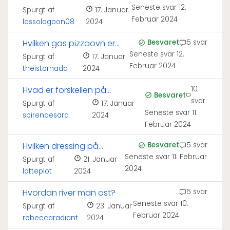
Seneste svar
12.
af?
Spurgt af
17. Januar
Februar 2024
lassolagoon08
2024
Hvilken gas pizzaovn er
Besvaret
5 svar
Seneste svar
12.
bedst?
Spurgt af
17. Januar
Februar 2024
theistornado
2024
Hvad er forskellen på
10
Besvaret
svar
mozzarella og
Spurgt af
17. Januar
Seneste svar
11.
spirendesara
2024
bøffelmozzarella?
Februar 2024
Hvilken dressing på
Besvaret
5 svar
Seneste svar
11. Februar
pizza?
Spurgt af
21. Januar
2024
lotteplot
2024
Hvordan river man ost?
5 svar
Seneste svar
10.
Spurgt af
23. Januar
Februar 2024
rebeccaradiant
2024