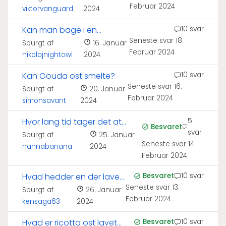
Februar 2024
viktorvanguard
2024
Kan man bage i en
10 svar
Seneste svar
18.
pizzaovn?
Spurgt af
16. Januar
Februar 2024
nikolajnightowl
2024
Kan Gouda ost smelte?
10 svar
Seneste svar
16.
Spurgt af
20. Januar
Februar 2024
simonsavant
2024
Hvor lang tid tager det at
5
Besvaret
svar
varme en pizzaovn op?
Spurgt af
25. Januar
Seneste svar
14.
nannabanana
2024
Februar 2024
Hvad hedder en der laver
Besvaret
10 svar
Seneste svar
13.
pizza?
Spurgt af
26. Januar
Februar 2024
kensaga63
2024
Hvad er ricotta ost lavet
Besvaret
10 svar