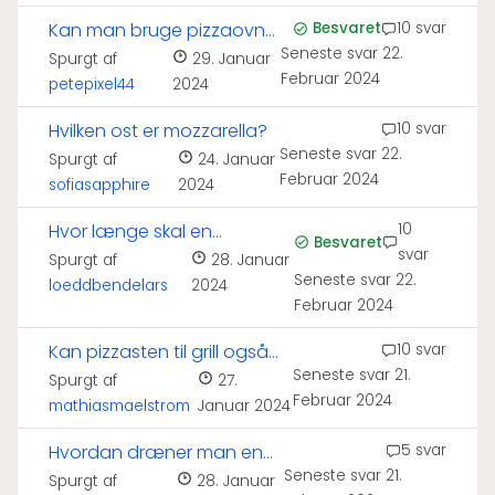
Kan man bruge pizzaovn
Besvaret
10 svar
Seneste svar
22.
indendørs?
Spurgt af
29. Januar
Februar 2024
petepixel44
2024
Hvilken ost er mozzarella?
10 svar
Seneste svar
22.
Spurgt af
24. Januar
Februar 2024
sofiasapphire
2024
Hvor længe skal en
10
Besvaret
svar
pizzasten varme i ovn?
Spurgt af
28. Januar
Seneste svar
22.
loeddbendelars
2024
Februar 2024
Kan pizzasten til grill også
10 svar
Seneste svar
21.
bruges i ovn?
Spurgt af
27.
Februar 2024
mathiasmaelstrom
Januar 2024
Hvordan dræner man en
5 svar
Seneste svar
21.
mozzarella?
Spurgt af
28. Januar