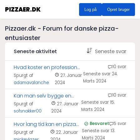
PIZZAER.DK
Log på
Opret bruger
Pizzaer.dk - Forum for danske pizza-
entusiaster
Seneste aktivitet
Seneste svar
Hvad koster en professionel
10 svar
Seneste svar
24.
pizzaovn?
Spurgt af
27. Januar
Marts 2024
adamavalanche
2024
Kan man selv bygge en
10 svar
Seneste svar
15.
pizzaovn?
Spurgt af
27. Januar
Marts 2024
sofsnakker00
2024
Hvor lang tid kan en pizza
Besvaret
5 svar
Seneste svar
13.
holde sig?
Spurgt af
22. Januar
Marts 2024
mickeylazer
2024