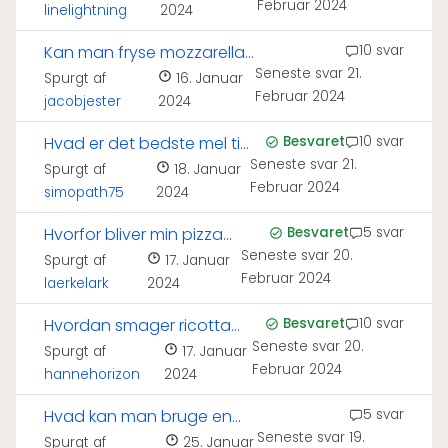
Februar 2024
linelightning
2024
Kan man fryse mozzarella
10 svar
Seneste svar
21.
ost i lage?
Spurgt af
16. Januar
Februar 2024
jacobjester
2024
Hvad er det bedste mel til
Besvaret
10 svar
Seneste svar
21.
pizza?
Spurgt af
18. Januar
Februar 2024
simopath75
2024
Hvorfor bliver min pizza
Besvaret
5 svar
Seneste svar
20.
våd?
Spurgt af
17. Januar
Februar 2024
laerkelark
2024
Hvordan smager ricotta
Besvaret
10 svar
Seneste svar
20.
ost?
Spurgt af
17. Januar
Februar 2024
hannehorizon
2024
Hvad kan man bruge en
5 svar
Seneste svar
19.
pizzaovn til?
Spurgt af
25. Januar