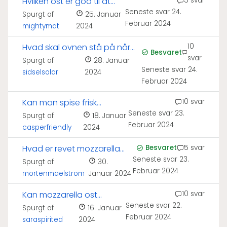
Hvilken ost er god til at
5 svar
Seneste svar
24.
smelte?
Spurgt af
25. Januar
Februar 2024
mightymat
2024
Hvad skal ovnen stå på når
10
Besvaret
svar
man laver frysepizza?
Spurgt af
28. Januar
Seneste svar
24.
sidselsolar
2024
Februar 2024
Kan man spise frisk
10 svar
Seneste svar
23.
mozzarella?
Spurgt af
18. Januar
Februar 2024
casperfriendly
2024
Hvad er revet mozzarella
Besvaret
5 svar
Seneste svar
23.
lavet af?
Spurgt af
30.
Februar 2024
mortenmaelstrom
Januar 2024
Kan mozzarella ost
10 svar
Seneste svar
22.
smelte?
Spurgt af
16. Januar
Februar 2024
saraspirited
2024