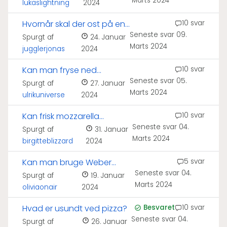
Marts 2024
lukaslightning
2024
Hvornår skal der ost på en
10 svar
Seneste svar
09.
pizza?
Spurgt af
24. Januar
Marts 2024
jugglerjonas
2024
Kan man fryse ned
10 svar
Seneste svar
05.
mozzarella?
Spurgt af
27. Januar
Marts 2024
ulrikuniverse
2024
Kan frisk mozzarella
10 svar
Seneste svar
04.
smeltes?
Spurgt af
31. Januar
Marts 2024
birgitteblizzard
2024
Kan man bruge Weber
5 svar
Seneste svar
04.
pizzasten i ovn?
Spurgt af
19. Januar
Marts 2024
oliviaonair
2024
Hvad er usundt ved pizza?
Besvaret
10 svar
Seneste svar
04.
Spurgt af
26. Januar