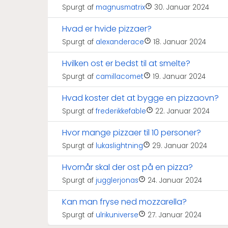
Spurgt af
magnusmatrix
30. Januar 2024
Hvad er hvide pizzaer?
Spurgt af
alexanderace
18. Januar 2024
Hvilken ost er bedst til at smelte?
Spurgt af
camillacomet
19. Januar 2024
Hvad koster det at bygge en pizzaovn?
Spurgt af
frederikkefable
22. Januar 2024
Hvor mange pizzaer til 10 personer?
Spurgt af
lukaslightning
29. Januar 2024
Hvornår skal der ost på en pizza?
Spurgt af
jugglerjonas
24. Januar 2024
Kan man fryse ned mozzarella?
Spurgt af
ulrikuniverse
27. Januar 2024