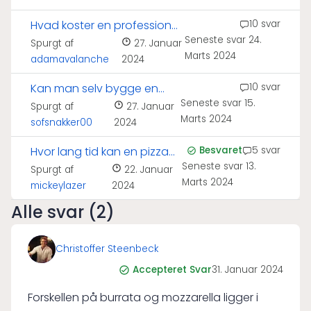
Hvad koster en professionel
10 svar
Seneste svar
24.
pizzaovn?
Spurgt af
27. Januar
Marts 2024
adamavalanche
2024
Kan man selv bygge en
10 svar
Seneste svar
15.
pizzaovn?
Spurgt af
27. Januar
Marts 2024
sofsnakker00
2024
Hvor lang tid kan en pizza
Besvaret
5 svar
Seneste svar
13.
holde sig?
Spurgt af
22. Januar
Marts 2024
mickeylazer
2024
Alle svar (2)
Christoffer Steenbeck
Accepteret Svar
31. Januar 2024
Forskellen på burrata og mozzarella ligger i