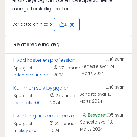
er alsidige og kan være hovedpersonerne i
mange forskellige retter.
Var dette en hjælp?
Ja (
6
)
Relaterede indlæg
Hvad koster en professionel
10 svar
Seneste svar
24.
pizzaovn?
Spurgt af
27. Januar
Marts 2024
adamavalanche
2024
Kan man selv bygge en
10 svar
Seneste svar
15.
pizzaovn?
Spurgt af
27. Januar
Marts 2024
sofsnakker00
2024
Hvor lang tid kan en pizza
Besvaret
5 svar
Seneste svar
13.
holde sig?
Spurgt af
22. Januar
Marts 2024
mickeylazer
2024