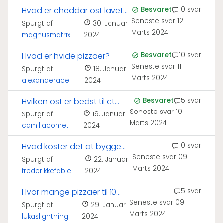
Hvad er cheddar ost lavet
Besvaret
10 svar
Seneste svar
12.
af?
Spurgt af
30. Januar
Marts 2024
magnusmatrix
2024
Hvad er hvide pizzaer?
Besvaret
10 svar
Seneste svar
11.
Spurgt af
18. Januar
Marts 2024
alexanderace
2024
Hvilken ost er bedst til at
Besvaret
5 svar
Seneste svar
10.
smelte?
Spurgt af
19. Januar
Marts 2024
camillacomet
2024
Hvad koster det at bygge
10 svar
Seneste svar
09.
en pizzaovn?
Spurgt af
22. Januar
Marts 2024
frederikkefable
2024
Hvor mange pizzaer til 10
5 svar
Seneste svar
09.
personer?
Spurgt af
29. Januar
Marts 2024
lukaslightning
2024