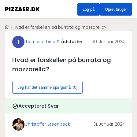
PIZZAER.DK
Log på
Opret bruger
Hvad er forskellen på burrata og mozzarella?
T
thomasturbine
Trådstarter
30. Januar 2024
Hvad er forskellen på burrata og
mozzarella?
Jeg har det samme spørgsmål (
0
)
Accepteret Svar
Christoffer Steenbeck
31. Januar 2024