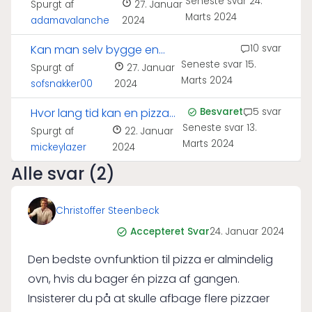
Seneste svar
24.
pizzaovn?
Spurgt af
27. Januar
Marts 2024
adamavalanche
2024
Kan man selv bygge en
10 svar
Seneste svar
15.
pizzaovn?
Spurgt af
27. Januar
Marts 2024
sofsnakker00
2024
Hvor lang tid kan en pizza
Besvaret
5 svar
Seneste svar
13.
holde sig?
Spurgt af
22. Januar
Marts 2024
mickeylazer
2024
Alle svar (2)
Christoffer Steenbeck
Accepteret Svar
24. Januar 2024
Den bedste ovnfunktion til pizza er almindelig
ovn, hvis du bager én pizza af gangen.
Insisterer du på at skulle afbage flere pizzaer