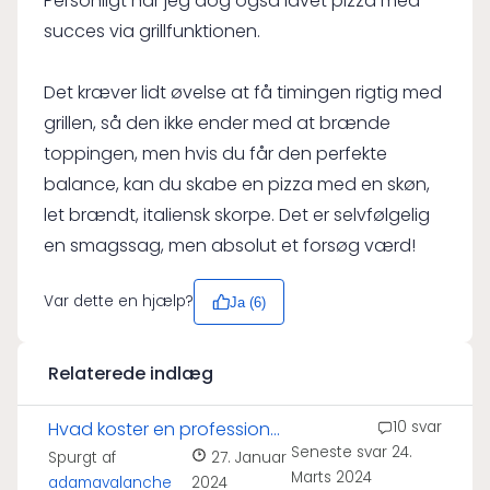
Personligt har jeg dog også lavet pizza med
succes via grillfunktionen.
Det kræver lidt øvelse at få timingen rigtig med
grillen, så den ikke ender med at brænde
toppingen, men hvis du får den perfekte
balance, kan du skabe en pizza med en skøn,
let brændt, italiensk skorpe. Det er selvfølgelig
en smagssag, men absolut et forsøg værd!
Var dette en hjælp?
Ja (
6
)
Relaterede indlæg
Hvad koster en professionel
10 svar
Seneste svar
24.
pizzaovn?
Spurgt af
27. Januar
Marts 2024
adamavalanche
2024