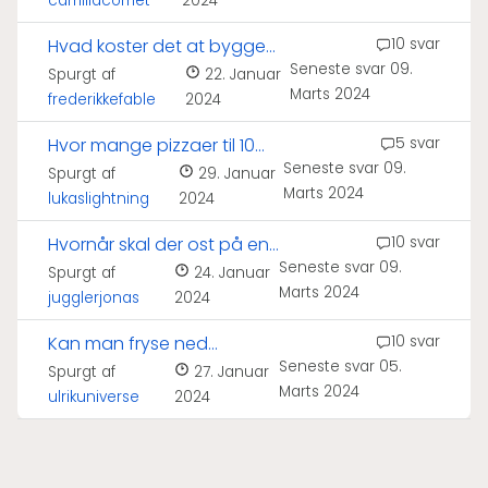
camillacomet
2024
Hvad koster det at bygge
10 svar
Seneste svar
09.
en pizzaovn?
Spurgt af
22. Januar
Marts 2024
frederikkefable
2024
Hvor mange pizzaer til 10
5 svar
Seneste svar
09.
personer?
Spurgt af
29. Januar
Marts 2024
lukaslightning
2024
Hvornår skal der ost på en
10 svar
Seneste svar
09.
pizza?
Spurgt af
24. Januar
Marts 2024
jugglerjonas
2024
Kan man fryse ned
10 svar
Seneste svar
05.
mozzarella?
Spurgt af
27. Januar
Marts 2024
ulrikuniverse
2024