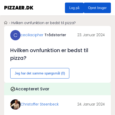
PIZZAER.DK
Log på
Opret bruger
Hvilken ovnfunktion er bedst til pizza?
C
ceciliacipher
Trådstarter
23. Januar 2024
Hvilken ovnfunktion er bedst til
pizza?
Jeg har det samme spørgsmål (
0
)
Accepteret Svar
Christoffer Steenbeck
24. Januar 2024