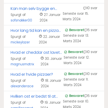
Kan man selv bygge en
10 svar
Seneste svar
15.
pizzaovn?
Spurgt af
27. Januar
Marts 2024
sofsnakker00
2024
Hvor lang tid kan en pizza
Besvaret
5 svar
Seneste svar
13.
holde sig?
Spurgt af
22. Januar
Marts 2024
mickeylazer
2024
Hvad er cheddar ost lavet
Besvaret
10 svar
Seneste svar
12.
af?
Spurgt af
30. Januar
Marts 2024
magnusmatrix
2024
Hvad er hvide pizzaer?
Besvaret
10 svar
Seneste svar
11.
Spurgt af
18. Januar
Marts 2024
alexanderace
2024
Hvilken ost er bedst til at
Besvaret
5 svar
Seneste svar
10.
smelte?
Spurgt af
19. Januar
Marts 2024